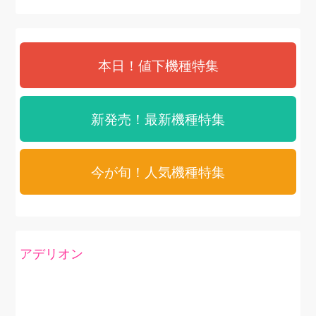
本日！値下機種特集
新発売！最新機種特集
今が旬！人気機種特集
アデリオン