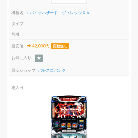
Ｌバイオハザード ヴィレッジＸＡ
42,000円
変動無し
パチスロバンク