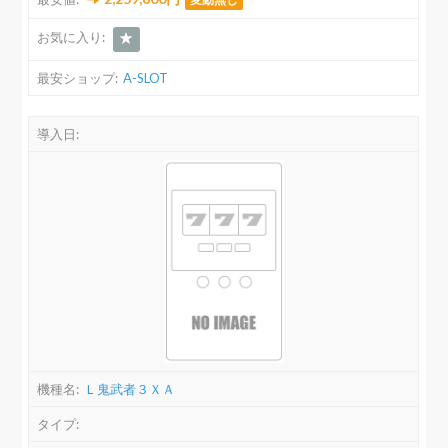
A-SLOT
Ｌ鬼武者３ＸＡ