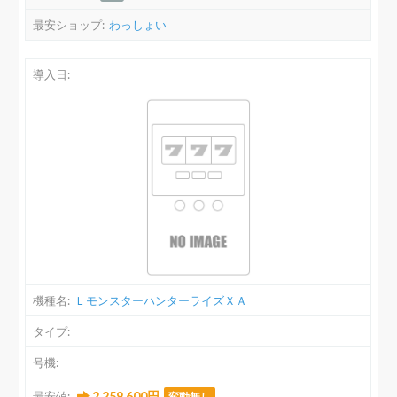
わっしょい
ＬモンスターハンターライズＸＡ
2,259,600円
変動無し