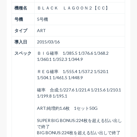
機種名
ＢＬＡＣＫ ＬＡＧＯＯＮ２【ＣＣ】
号機
5号機
タイプ
ART
導入日
2015/03/16
スペック
ＢＩＧ確率 1/385.5 1/376.6 1/368.2
1/360.1 1/352.3 1/344.9
ＲＥＧ確率 1/555.4 1/537.2 1/520.1
1/504.1 1/461.5 1/448.9
確率 合成:1/227.6 1/221.4 1/215.6 1/210.1
1/199.8 1/195.1
ART:純増約1.6枚 1セット50G
SUPER BIG BONUS:224枚を超える払い出し
で終了
BIG BONUS:224枚を超える払い出しで終了