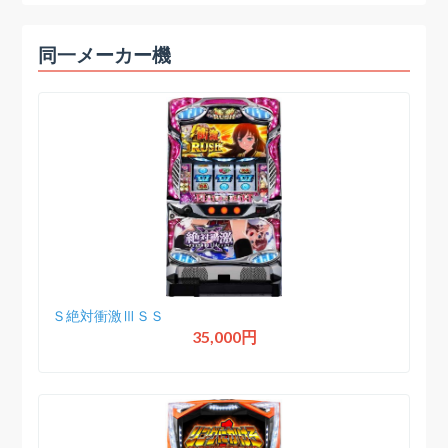
同一メーカー機
Ｓ絶対衝激ⅢＳＳ
35,000円