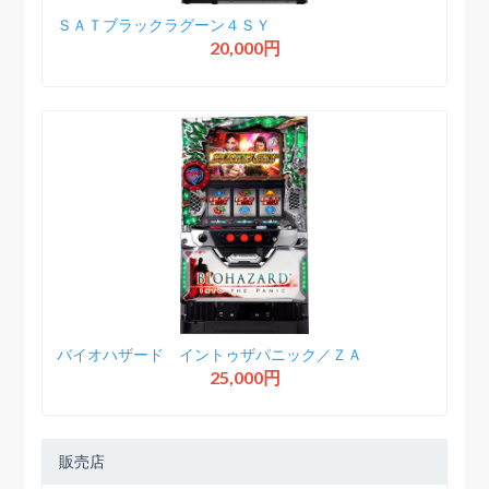
ＳＡＴブラックラグーン４ＳＹ
20,000円
バイオハザード イントゥザパニック／ＺＡ
25,000円
販売店