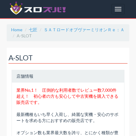
Toggle
navigatio
Home
七匠
ＳＡＴロードオブヴァーミリオンＲｅ：Ａ
A-SLOT
A-SLOT
店舗情報
業界No,1！ 圧倒的な利用者数でレビュー数7,000件
超え！ 初心者の方も安心して中古実機を購入できる
販売店です。
最新機種もいち早く入荷し、綺麗な実機・安心のサポ
ートを求める方におすすめの販売店です。
オプション数も業界最大数を誇り、とにかく種類が豊