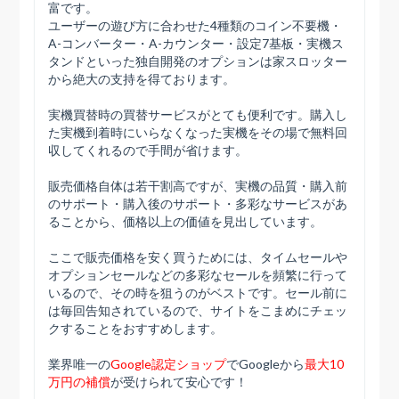
富です。
ユーザーの遊び方に合わせた4種類のコイン不要機・
A-コンバーター・A-カウンター・設定7基板・実機ス
タンドといった独自開発のオプションは家スロッター
から絶大の支持を得ております。
実機買替時の買替サービスがとても便利です。購入し
た実機到着時にいらなくなった実機をその場で無料回
収してくれるので手間が省けます。
販売価格自体は若干割高ですが、実機の品質・購入前
のサポート・購入後のサポート・多彩なサービスがあ
ることから、価格以上の価値を見出しています。
ここで販売価格を安く買うためには、タイムセールや
オプションセールなどの多彩なセールを頻繁に行って
いるので、その時を狙うのがベストです。セール前に
は毎回告知されているので、サイトをこまめにチェッ
クすることをおすすめします。
業界唯一の
Google認定ショップ
でGoogleから
最大10
万円の補償
が受けられて安心です！